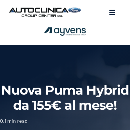
Skip
to
Toggle
content
Navigat
Nuovo
Usato
Promozioni
Nuova Puma Hybrid
Centro Ford
da 155€ al mese!
Assistenza
0,1 min read
Servizi